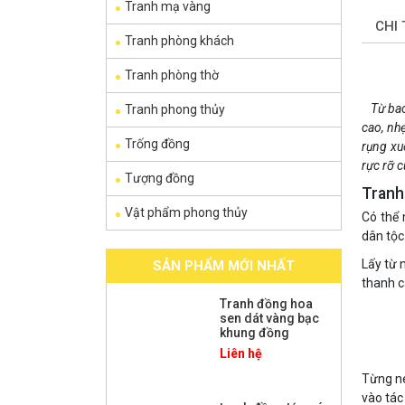
Tranh mạ vàng
CHI
Tranh phòng khách
Tranh phòng thờ
Từ bao 
Tranh phong thủy
cao, nh
Trống đồng
rụng xu
rực rỡ c
Tượng đồng
Tranh
Vật phẩm phong thủy
Có thể 
dân tộc
Lấy từ 
SẢN PHẨM MỚI NHẤT
thanh c
Tranh đồng hoa
sen dát vàng bạc
khung đồng
Liên hệ
Từng né
vào tác