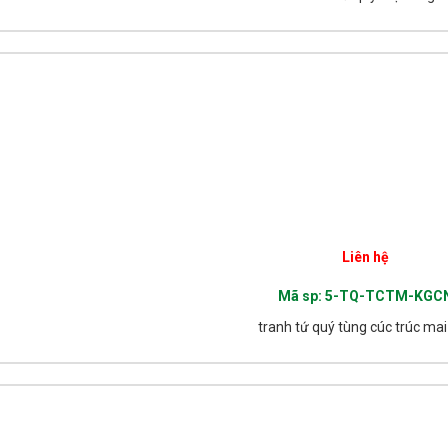
Liên hệ
Chi tiết
Mã sp: 5-TQ-TCTM-KGC
tranh tứ quý tùng cúc trúc mai