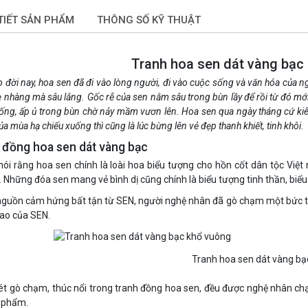
 TIẾT SẢN PHẨM
THÔNG SỐ KỸ THUẬT
Tranh hoa sen dát vàng bạc
đời nay, hoa sen đã đi vào lòng người, đi vào cuộc sống và văn hóa của ng
ẹ nhàng mà sâu lắng. Gốc rễ của sen nằm sâu trong bùn lầy để rồi từ đó mớ
ống, ấp ủ trong bùn chờ nảy mầm vươn lên. Hoa sen qua ngày tháng cứ kiên 
ủa mùa hạ chiếu xuống thì cũng là lúc bừng lên vẻ đẹp thanh khiết, tinh khôi.
 đồng hoa sen dát vàng bạc
nói rằng hoa sen chính là loài hoa biểu tượng cho hồn cốt dân tộc Việt
. Những đóa sen mang vẻ bình dị cũng chính là biểu tượng tinh thần, bi
nguồn cảm hứng bất tận từ SEN, người nghệ nhân đã gò chạm một bức t
ao của SEN.
Tranh hoa sen dát vàng bạ
t gò chạm, thúc nổi trong tranh đồng hoa sen, đều được nghệ nhân chạ
 phẩm.