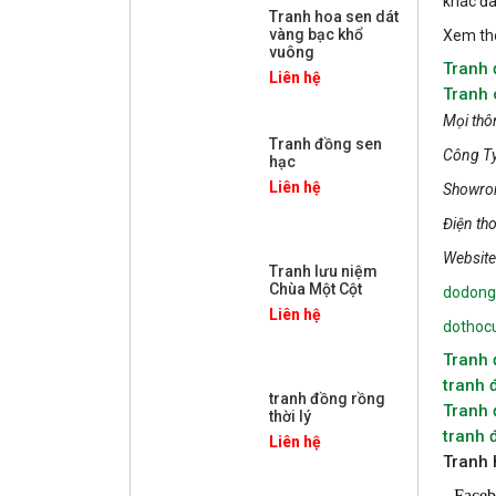
khác đa
Tranh hoa sen dát
vàng bạc khổ
Xem th
vuông
Tranh
Liên hệ
Tranh 
Mọi thôn
Tranh đồng sen
Công Ty
hạc
Liên hệ
Showrom
Điện th
Website
Tranh lưu niệm
Chùa Một Cột
dodongv
Liên hệ
dothoc
Tranh 
tranh 
tranh đồng rồng
Tranh
thời lý
tranh 
Liên hệ
Tranh 
Face