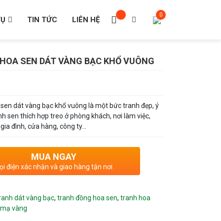
VỤ
TIN TỨC
LIÊN HỆ
HOA SEN DÁT VÀNG BẠC KHỔ VUÔNG
sen dát vàng bạc khổ vuông là một bức tranh đẹp, ý
nh sen thích hợp treo ở phòng khách, nơi làm việc,
gia đình, cửa hàng, công ty…
MUA NGAY
ọi điện xác nhận và giao hàng tận nơi
ranh dát vàng bạc
,
tranh đồng hoa sen
,
tranh hoa
 mạ vàng