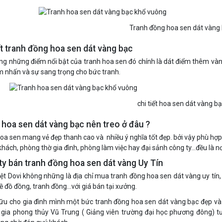
Tranh đồng hoa sen dát vàng
ết tranh đồng hoa sen dát vàng bạc
ng những điểm nổi bật của tranh hoa sen đó chính là dát điểm thêm và
m nhấn và sự sang trọng cho bức tranh.
chi tiết hoa sen dát vàng b
 hoa sen dát vàng bạc nên treo ở đâu ?
oa sen mang vẻ đẹp thanh cao và nhiều ý nghĩa tốt đẹp. bởi vậy phù hợp 
hách, phòng thờ gia đình, phòng làm việc hay đại sảnh công ty…đều là nơi
ty bán tranh đồng hoa sen dát vàng Uy Tín
ệt Dovi không những là địa chỉ mua tranh đồng hoa sen dát vàng uy tín,
 đồ đồng, tranh đồng…với giá bán tại xưởng.
ữu cho gia đình mình một bức tranh đồng hoa sen dát vàng bạc đẹp và ý
gia phong thủy Vũ Trung ( Giảng viên trường đại học phương đông) tư