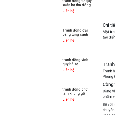
tranh đồng tứ quý
xuân hạ thu đông
Liên hệ
Chi ti
Tranh đồng đại
Một tro
bàng tung cánh
tạo điể
Liên hệ
tranh đồng vinh
Tranh
quy bái tổ
Liên hệ
Tranh h
Phòng k
Công 
tranh đồng chữ
Đồng Vi
tâm khung gỗ
phẩm về
Liên hệ
Để sở h
chuyên 