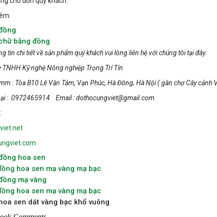
ng chờ đón quý khách.
êm:
 đồng
chữ bằng đồng
g tin chi tiết về sản phẩm quý khách vui lòng liên hệ với chúng tôi tại đây:
 TNHH Kỹ nghệ Nông nghiệp Trọng Trí Tín
m : Tòa B10 Lê Văn Tám, Vạn Phúc, Hà Đông, Hà Nội ( gần chợ Cây cảnh 
oại : 0972465914 Email : dothocungviet@gmail.com
:
iet.net
ungviet.com
đồng hoa sen
đồng hoa sen mạ vàng mạ bạc
 đồng mạ vàng
đồng hoa sen mạ vàng mạ bạc
hoa sen dát vàng bạc khổ vuông
book Comments